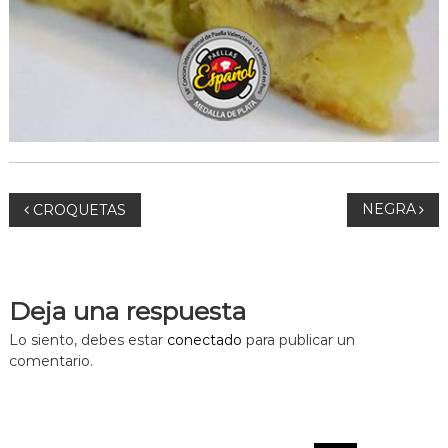
P
a
e
l
l
a
s
a
N
D
NEGRA
CROQUETAS
o
a
m
i
v
c
Deja una respuesta
i
e
Lo siento, debes estar
conectado
para publicar un
l
comentario.
i
g
o
L
a